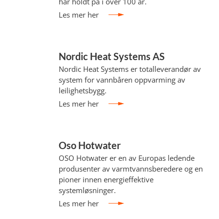
har holdt på i over 100 år.
Les mer her
Nordic Heat Systems AS
Nordic Heat Systems er totalleverandør av
system for vannbåren oppvarming av
leilighetsbygg.
Les mer her
Oso Hotwater
OSO Hotwater er en av Europas ledende
produsenter av varmtvannsberedere og en
pioner innen energieffektive
systemløsninger.
Les mer her