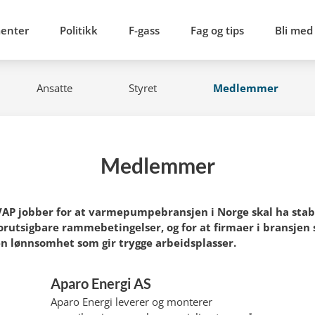
menter
Politikk
F-gass
Fag og tips
Bli med
Ansatte
Styret
Medlemmer
Medlemmer
AP jobber for at varmepumpebransjen i Norge skal ha stab
orutsigbare rammebetingelser, og for at firmaer i bransjen 
en lønnsomhet som gir trygge arbeidsplasser.
Aparo Energi AS
Aparo Energi leverer og monterer