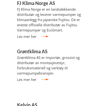
FJ Klima Norge AS
FJ Klima Norge er en landsdekkende
distributør og leverer varmepumper og
klimaanlegg fra japanske Fujitsu. De er
eneste offisielle distributør av Fujitsu
Varmepumper og EcoSmart.
Les mer her
Grøntklima AS
Grøntklima AS er importør, grossist og
distributør av montasjeutstyr,
forbruksmateriell og verktøy til
varmepumpebransjen.
Les mer her
Kelvin AS