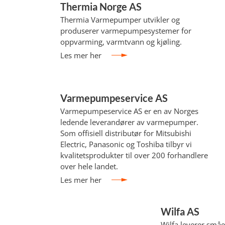
Thermia Norge AS
Thermia Varmepumper utvikler og
produserer varmepumpesystemer for
oppvarming, varmtvann og kjøling.
Les mer her
Varmepumpeservice AS
Varmepumpeservice AS er en av Norges
ledende leverandører av varmepumper.
Som offisiell distributør for Mitsubishi
Electric, Panasonic og Toshiba tilbyr vi
kvalitetsprodukter til over 200 forhandlere
over hele landet.
Les mer her
Wilfa AS
Wilfa leverer småel