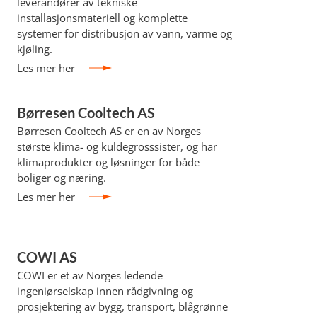
leverandører av tekniske
installasjonsmateriell og komplette
systemer for distribusjon av vann, varme og
kjøling.
Les mer her
Børresen Cooltech AS
Børresen Cooltech AS er en av Norges
største klima- og kuldegrosssister, og har
klimaprodukter og løsninger for både
boliger og næring.
Les mer her
COWI AS
COWI er et av Norges ledende
ingeniørselskap innen rådgivning og
prosjektering av bygg, transport, blågrønne