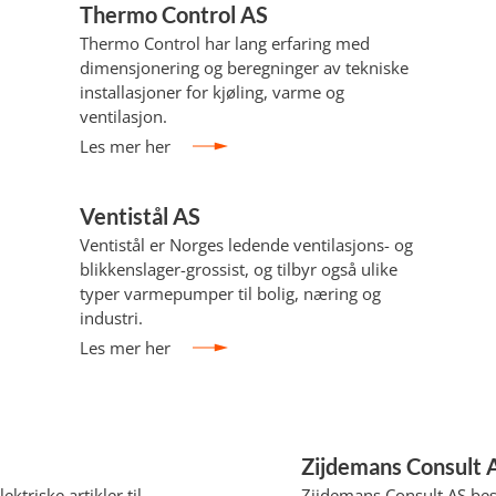
Thermo Control AS
Thermo Control har lang erfaring med
dimensjonering og beregninger av tekniske
installasjoner for kjøling, varme og
ventilasjon.
Les mer her
Ventistål AS
Ventistål er Norges ledende ventilasjons- og
blikkenslager-grossist, og tilbyr også ulike
typer varmepumper til bolig, næring og
industri.
Les mer her
Zijdemans Consult 
ektriske artikler til
Zijdemans Consult AS bes