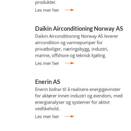
produkter.
Les mer her
Daikin Airconditioning Norway AS
Daikin Airconditioning Norway AS leverer
aircondition og varmepumper for
privatboliger, næringsbygg, industri,
marine, offshore og teknisk kjøling.
Les mer her
Enerin AS
Enerin bidrar til å realisere energigevinster
for aktører innen industri og eiendom, med
energianalyser og systemer for aktivt
vedlikehold.
Les mer her