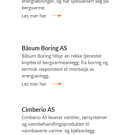
energiløsninger, og har spesialisert seg på
bergvarme.
Les mer her
Båsum Boring AS
Båsum Boring tilbyr en rekke tjenester
knyttet til bergvarmeanlegg: fra boring og
termisk responstest til montasje av
energianlegg.
Les mer her
Cimberio AS
Cimberio AS leverer ventiler, rørsystemer
og vannbehandlingsprodukter til
vannbaserte varme- og kjøleanlegg.