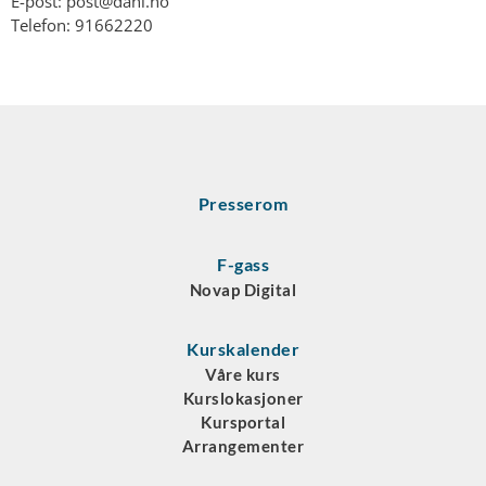
E-post: post@dahl.no
Telefon: 91662220
Presserom
F-gass
Novap Digital
Kurskalender
Våre kurs
Kurslokasjoner
Kursportal
Arrangementer