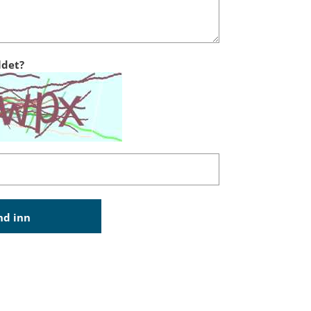
ldet?
nd inn