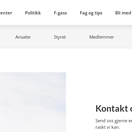
menter
Politikk
F-gass
Fag og tips
Bli med
Ansatte
Styret
Medlemmer
Kontakt 
Send oss gjerne en
raskt vi kan.