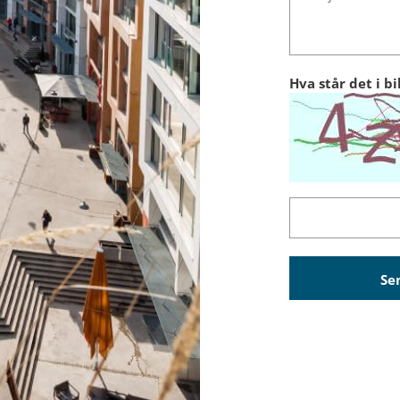
Hva står det i bi
Captcha
Se