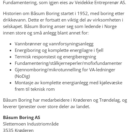
Fundamentering, som igjen eies av Veidekke Entreprenør AS.
Historien om Båsum Boring startet i 1952, med boring etter
drikkevann. Dette er fortsatt en viktig del av virksomheten i
selskapet. Båsum Boring anser seg som ledende i Norge
innen store og små anlegg blant annet for:
Vannbrønner og vannforsyningsanlegg
Energiboring og komplette energilagre i fjell
Termisk responstest og energiberegning
Fundamentering/stålkjerneperler/mofixfundamenter
Gjennomboring/mikrotunnelling for VA-ledninger
(NoDig)
Montasje av komplette energianlegg med kjølevæske
frem til teknisk rom
Båsum Boring har medarbeidere i Krøderen og Trøndelag, og
leverer tjenester over store deler av landet.
Båsum Boring AS
Slettemoen Industriområde
3535 Krøderen