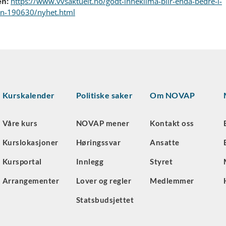
en:
https://www.vvsaktuelt.no/godt-inneklima-blir-enda-bedre-i-
en-190630/nyhet.html
Kurskalender
Politiske saker
Om NOVAP
Våre kurs
NOVAP mener
Kontakt oss
Kurslokasjoner
Høringssvar
Ansatte
Kursportal
Innlegg
Styret
Arrangementer
Lover og regler
Medlemmer
Statsbudsjettet