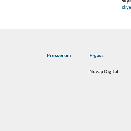
sky
sky
Presserom
F-gass
Novap Digital