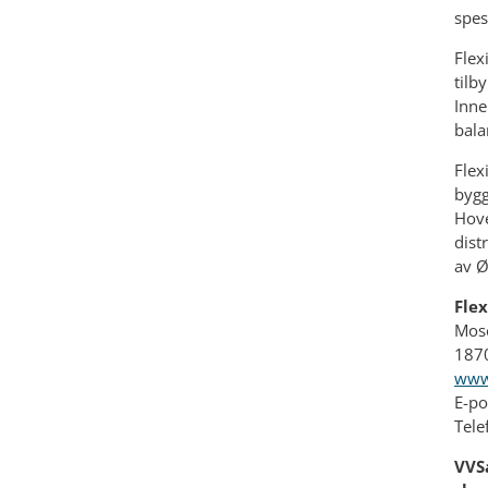
spes
Flex
tilb
Inne
bala
Flex
bygg
Hove
dist
av Ø
Flex
Mos
187
www.
E-po
Tele
VVSa