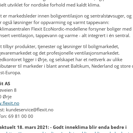
ielt utviklet for nordiske forhold med kaldt klima.
it er markedsleder innen boligventilasjon og sentralstøvsuger, og
yr også løsninger for oppvarming og varmt tappevann:
klimasentralen Flexit EcoNordic-modellene forsyner boliger med
nsert ventilasjon, tappevann og varme - alt integrert i én sentral.
it tilbyr produkter, tjenester og løsninger til boligmarkedet,
evaremarkedet og det profesjonelle ventilasjonsmarkedet.
dkontoret ligger i Ørje, og selskapet har et nettverk av ulike
ributører til markeder i blant annet Baltikum, Nederland og store 
st-Europa.
it AS
eveien 8
0 Ørje
flexit.no
st: kundeservice@flexit.no
fon: 69 81 00 00
ktuelt 18. mars 2021: - Godt inneklima blir enda bedre i