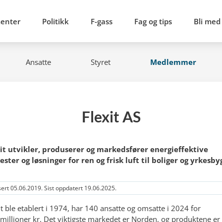
menter
Politikk
F-gass
Fag og tips
Bli med
Ansatte
Styret
Medlemmer
Flexit AS
it utvikler, produserer og markedsfører energieffektive
ester og løsninger for ren og frisk luft til boliger og yrkesby
sert 05.06.2019. Sist oppdatert 19.06.2025.
it ble etablert i 1974, har 140 ansatte og omsatte i 2024 for
millioner kr. Det viktigste markedet er Norden, og produktene er