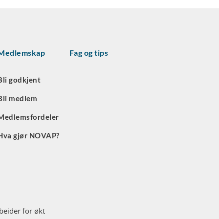
Medlemskap
Fag og tips
Bli godkjent
Bli medlem
Medlemsfordeler
Hva gjør NOVAP?
eider for økt