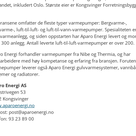
andet, inkludert Oslo. Største eier er Kongsvinger Forretningsbyg
ransene omfatter de fleste typer varmepumper: Bergvarme-,
varme-, luft-til-luft- og luft-til-vann-varmepumper. Spesialiteten e
varmeanlegg, og siden oppstarten har Aparo Energi levert og mo
 300 anlegg. Antall leverte luft-til-luft-varmepumper er over 200.
o Energi forhandler varmepumper fra Nibe og Thermia, og har
rbeidere med høy kompetanse og erfaring fra bransjen. Foruten
epumper leverer også Aparo Energi gulvvarmesystemer, vannbå
emer og radiatorer.
ro Energi AS
ustrivegen 53
2 Kongsvinger
.aparoenergi.no
st: post@aparoenergi.no
fon: 93 23 89 00