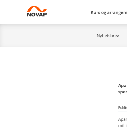
Kurs og arrange
Nyhetsbrev
Apar
spes
Publi
Apar
mill