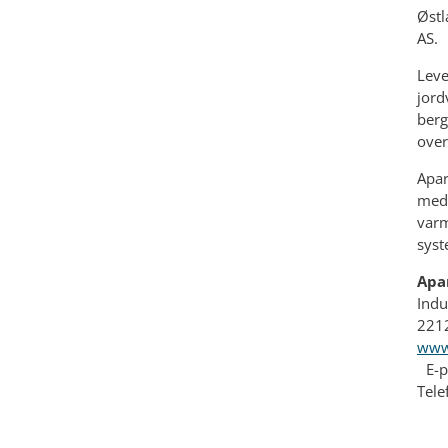
Østl
AS.
Leve
jord
berg
over
Apar
meda
varm
syst
Apa
Ind
221
www
E-po
Tele