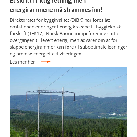
Et skritt i riktig retning, men
energirammene må strammes inn!
Direktoratet for byggkvalitet (DiBK) har foreslått
omfattende endringer i energikravene til byggteknisk
forskrift (TEK17). Norsk Varmepumpeforening støtter
overgangen til levert energi, men advarer om at for
slappe energirammer kan føre til suboptimale løsninger
og bremse energieffektiviseringen.
Les mer her