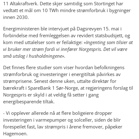
11 Altakraftverk. Dette skjer samtidig som Stortinget har
vedtatt et mål om 10 TWh mindre strømforbruk i bygninger
innen 2030.
Energiministeren ble intervjuet på Dagsrevyen 15. mai i
forbindelse med fremleggelsen av revidert statsbudsjett, og
kom med uttalelser som er feilaktige:
«Ingenting som tilsier at
vi bruker mer strøm fordi vi innfører Norgespris. Det vil være
små utslag i husholdningene».
Det finnes flere studier som viser hvordan befolkningens
strømforbruk og investeringer i energitiltak påvirkes av
strømprisene. Senest denne uken, uttalte direktør for
bærekraft i SpareBank 1 Sør-Norge, at regjeringens forslag til
Norgespris er skyld i at veldig få setter i gang
energibesparende tiltak.
- Vi opplever allerede nå at flere boligeiere dropper
investeringen i varmepumper og solceller, siden de blir
forespeilet fast, lav strømpris i årene fremover, påpeker
Hagemoen.