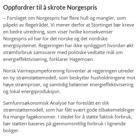
Oppfordrer til å skrote Norgespris
– Forslaget om Norgespris har flere hull og mangler, som
påpekt av Regelrådet. Vi mener derfor at Stortinget bør kreve
en bedre utredning, som viser hvilke konsekvenser
Norgespris vil har for det norske og det nordiske
energisystemet. Regjeringen har ikke synliggjort hvordan økt
strømforbruk samsvarer med politiske vedtatte mål om
energieffektivisering, forklarer Hagemoen.
Norsk Varmepumpeforening forventer at regjeringen utreder
en ny strømstøttemodell, som beskytter husholdningene mot
høye strømpriser, og samtidig belønner energieffektivisering
og lokal energiproduksjon.
Samfunnsøkonomisk Analyse har foreslått en slik
strømstøttemodell, som har fått svært gode tilbakemeldinger
fra mange fagøkonomer. I stedet for å støtte faktisk forbruk,
bør støtten baseres på gjennomsnittlig forbruk i lignende
boliger.