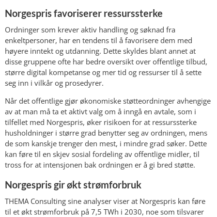
Norgespris favoriserer ressurssterke
Ordninger som krever aktiv handling og søknad fra
enkeltpersoner, har en tendens til å favorisere dem med
høyere inntekt og utdanning. Dette skyldes blant annet at
disse gruppene ofte har bedre oversikt over offentlige tilbud,
større digital kompetanse og mer tid og ressurser til å sette
seg inn i vilkår og prosedyrer.
Når det offentlige gjør økonomiske støtteordninger avhengige
av at man må ta et aktivt valg om å inngå en avtale, som i
tilfellet med Norgespris, øker risikoen for at ressurssterke
husholdninger i større grad benytter seg av ordningen, mens
de som kanskje trenger den mest, i mindre grad søker. Dette
kan føre til en skjev sosial fordeling av offentlige midler, til
tross for at intensjonen bak ordningen er å gi bred støtte.
Norgespris gir økt strømforbruk
THEMA Consulting sine analyser viser at Norgespris kan føre
til et økt strømforbruk på 7,5 TWh i 2030, noe som tilsvarer