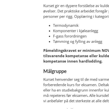
Kurset gir en dypere forståelse av kuld
øvelser. Det praktiske arbeidet foregår 
personer per rigg. Opplæring i kategori 
Termodynamik
Komponenter i kjøleanlegg
F-gass forordningen
Tømming og fylling av anlegg
Påmeldingskravet er minimum NOVA
tilsvarende kompetanse eller kuldef
kompetanse innen hardlodding.
Målgruppe
Kurset henvender seg til de med varme
forberedende kurs for eksamen. Delta
eller ha en studiebakgrunn innenfor k
må repeteres før eksamen
.
Alle kursdel
vi anbefaler på det sterkeste at alle de