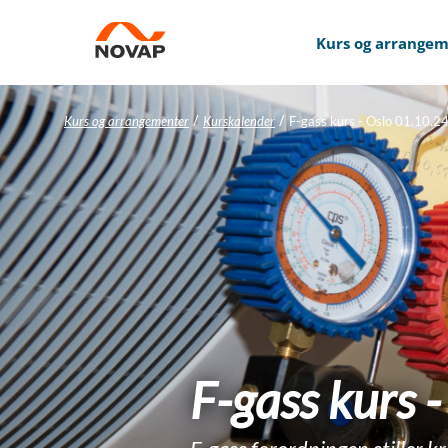
Kurs og arrange
/
/
Kurs og arrangementer
Kurskalender
F-gass kurs - Oslo 01.10.2
F-gass kurs -