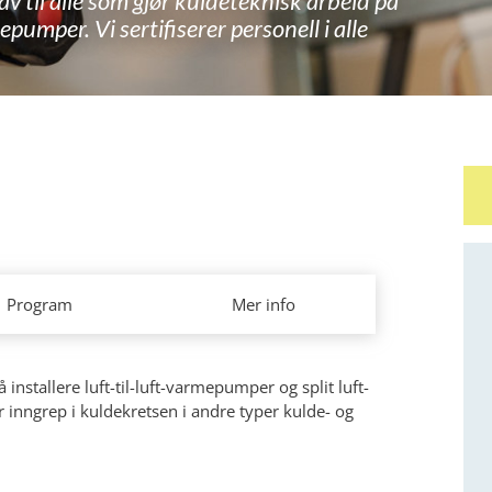
av til alle som gjør kuldeteknisk arbeid på
epumper. Vi sertifiserer personell i alle
Program
Mer info
å installere luft-til-luft-varmepumper og split luft-
inngrep i kuldekretsen i andre typer kulde- og