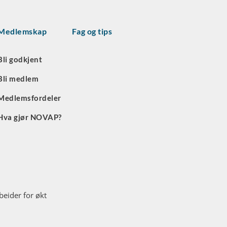
Medlemskap
Fag og tips
Bli godkjent
Bli medlem
Medlemsfordeler
Hva gjør NOVAP?
eider for økt