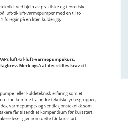
eteknikk ved hjelp av praktiske og teoretiske
på luft-til-luft-varmepumper med en til to
1 foregår på en liten kulderigg.
Ps luft-til-luft-varmepumpekurs,
agbrev. Merk også at det stilles krav til
pumpe- eller kuldeteknisk erfaring som et
kere kan komme fra andre tekniske yrkesgrupper,
ulde-, varmepumpe- og ventilasjonsteknikk som
takere får tilsendt et kompendium før kursstart,
ltakere leser gjennom dette før kursstart.