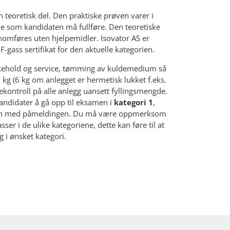
 teoretisk del. Den praktiske prøven varer i
øve som kandidaten må fullføre. Den teoretiske
nomføres uten hjelpemidler. Isovator AS er
-gass sertifikat for den aktuelle kategorien.
likehold og service, tømming av kuldemedium så
kg (6 kg om anlegget er hermetisk lukket f.eks.
ontroll på alle anlegg uansett fyllingsmengde.
kandidater å gå opp til eksamen i
kategori 1
,
en med påmeldingen. Du må være oppmerksom
ser i de ulike kategoriene, dette kan føre til at
ig i ønsket kategori.