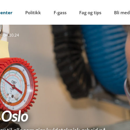
menter
Politikk
F-gass
Fag og tips
Bli med
4 - 04.10.24
 Oslo