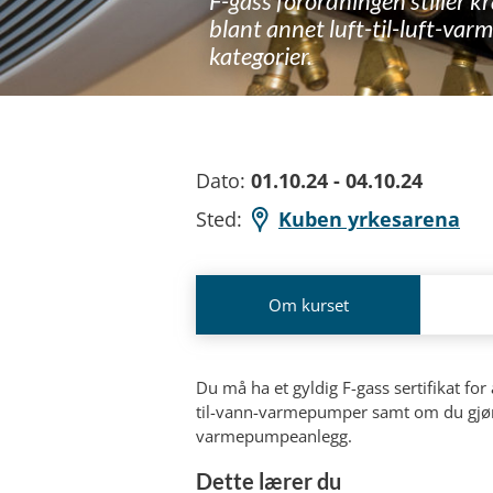
F-gass forordningen stiller kr
blant annet luft-til-luft-varm
kategorier.
Dato:
01.10.24 - 04.10.24
Sted:
Kuben yrkesarena
Om kurset
Du må ha et gyldig F-gass sertifikat for 
til-vann-varmepumper samt om du gjør 
varmepumpeanlegg.
Dette lærer du