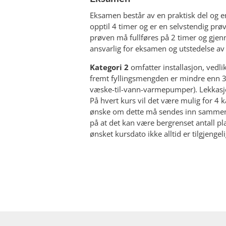
Eksamen består av en praktisk del og en
opptil 4 timer og er en selvstendig pr
prøven må fullføres på 2 timer og gjen
ansvarlig for eksamen og utstedelse av F
Kategori 2
omfatter installasjon, ved
fremt fyllingsmengden er mindre enn 3 
væske-til-vann-varmepumper). Lekkasjek
På hvert kurs vil det være mulig for 4 
ønske om dette må sendes inn samm
på at det kan være bergrenset antall plas
ønsket kursdato ikke alltid er tilgjengel