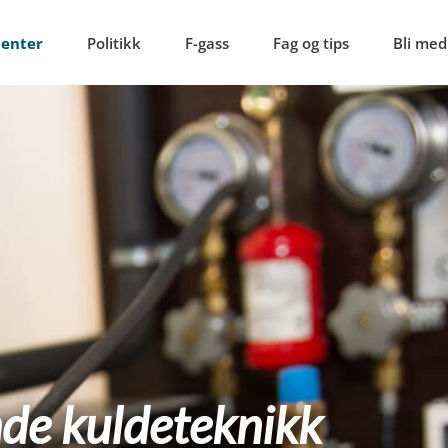
menter
Politikk
F-gass
Fag og tips
Bli med
de kuldeteknikk