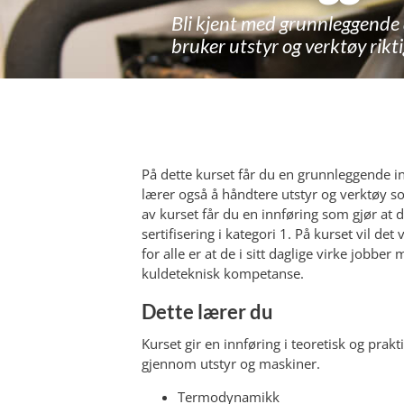
Bli kjent med grunnleggende 
bruker utstyr og verktøy rikti
På dette kurset får du en grunnleggende in
lærer også å håndtere utstyr og verktøy som
av kurset får du en innføring som gjør at d
sertifisering i kategori 1. På kurset vil det
for alle er at de i sitt daglige virke jobbe
kuldeteknisk kompetanse.
Dette lærer du
Kurset gir en innføring i teoretisk og prakt
gjennom utstyr og maskiner.
Termodynamikk