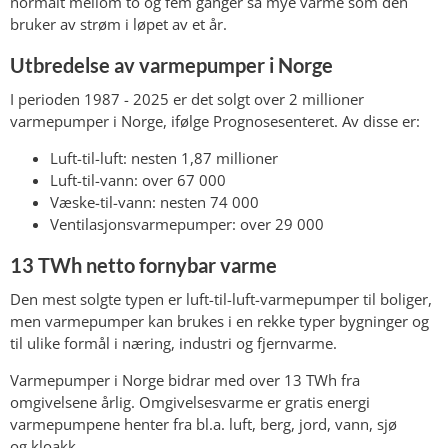
normalt mellom to og fem ganger så mye varme som den
bruker av strøm i løpet av et år.
Utbredelse av varmepumper i Norge
I perioden 1987 - 2025 er det solgt over 2 millioner
varmepumper i Norge, ifølge Prognosesenteret. Av disse er:
Luft-til-luft: nesten 1,87 millioner
Luft-til-vann: over 67 000
Væske-til-vann: nesten 74 000
Ventilasjonsvarmepumper: over 29 000
13 TWh netto fornybar varme
Den mest solgte typen er luft-til-luft-varmepumper til boliger,
men varmepumper kan brukes i en rekke typer bygninger og
til ulike formål i næring, industri og fjernvarme.
Varmepumper i Norge bidrar med over 13 TWh fra
omgivelsene årlig. Omgivelsesvarme er gratis energi
varmepumpene henter fra bl.a. luft, berg, jord, vann, sjø
og kloakk.