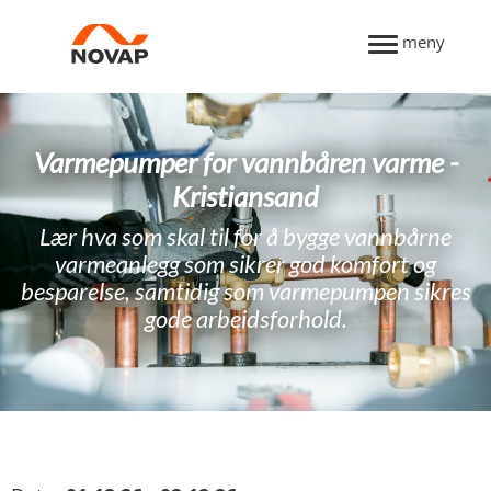
meny
Varmepumper for vannbåren varme -
Kristiansand
Lær hva som skal til for å bygge vannbårne
varmeanlegg som sikrer god komfort og
besparelse, samtidig som varmepumpen sikres
gode arbeidsforhold.