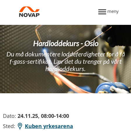
meny
Hardloddekurs - Oslo
Du må dokumentere loddeferdigheter for å få
f-gass-sertifikat. Lær det du trenger på vårt
hardloddekurs.
Dato:
24.11.25, 08:00-14:00
Sted:
Kuben yrkesarena