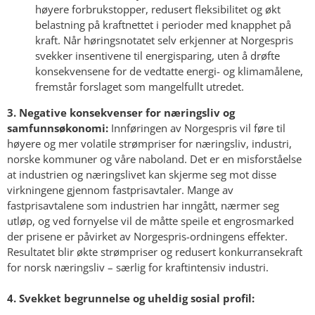
høyere forbrukstopper, redusert fleksibilitet og økt
belastning på kraftnettet i perioder med knapphet på
kraft. Når høringsnotatet selv erkjenner at Norgespris
svekker insentivene til energisparing, uten å drøfte
konsekvensene for de vedtatte energi- og klimamålene,
fremstår forslaget som mangelfullt utredet.
3. Negative konsekvenser for næringsliv og
samfunnsøkonomi:
Innføringen av Norgespris vil føre til
høyere og mer volatile strømpriser for næringsliv, industri,
norske kommuner og våre naboland. Det er en misforståelse
at industrien og næringslivet kan skjerme seg mot disse
virkningene gjennom fastprisavtaler. Mange av
fastprisavtalene som industrien har inngått, nærmer seg
utløp, og ved fornyelse vil de måtte speile et engrosmarked
der prisene er påvirket av Norgespris-ordningens effekter.
Resultatet blir økte strømpriser og redusert konkurransekraft
for norsk næringsliv – særlig for kraftintensiv industri.
4. Svekket begrunnelse og uheldig sosial profil: