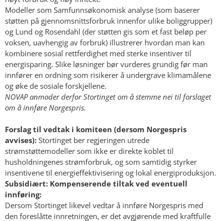
Modeller som Samfunnsøkonomisk analyse (som baserer
støtten på gjennomsnittsforbruk innenfor ulike boliggrupper)
og Lund og Rosendahl (der støtten gis som et fast beløp per
voksen, uavhengig av forbruk) illustrerer hvordan man kan
kombinere sosial rettferdighet med sterke insentiver til
energisparing. Slike løsninger bør vurderes grundig før man
innfører en ordning som risikerer å undergrave klimamålene
og øke de sosiale forskjellene.
NOVAP anmoder derfor Stortinget om å stemme nei til forslaget
om å innføre Norgespris.
Forslag til vedtak i komiteen (dersom Norgespris
avvises):
Stortinget ber regjeringen utrede
strømstøttemodeller som ikke er direkte koblet til
husholdningenes strømforbruk, og som samtidig styrker
insentivene til energieffektivisering og lokal energiproduksjon.
Subsidiært: Kompenserende tiltak ved eventuell
innføring:
Dersom Stortinget likevel vedtar å innføre Norgespris med
den foreslåtte innretningen, er det avgjørende med kraftfulle