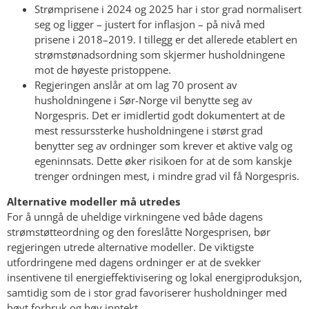
Strømprisene i 2024 og 2025 har i stor grad normalisert
seg og ligger – justert for inflasjon – på nivå med
prisene i 2018–2019. I tillegg er det allerede etablert en
strømstønadsordning som skjermer husholdningene
mot de høyeste pristoppene.
Regjeringen anslår at om lag 70 prosent av
husholdningene i Sør-Norge vil benytte seg av
Norgespris. Det er imidlertid godt dokumentert at de
mest ressurssterke husholdningene i størst grad
benytter seg av ordninger som krever et aktive valg og
egeninnsats. Dette øker risikoen for at de som kanskje
trenger ordningen mest, i mindre grad vil få Norgespris.
Alternative modeller må utredes
For å unngå de uheldige virkningene ved både dagens
strømstøtteordning og den foreslåtte Norgesprisen, bør
regjeringen utrede alternative modeller. De viktigste
utfordringene med dagens ordninger er at de svekker
insentivene til energieffektivisering og lokal energiproduksjon,
samtidig som de i stor grad favoriserer husholdninger med
høyt forbruk og høy inntekt.