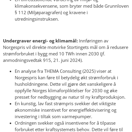
klimakonsekvensene, som bryter med både Grunnloven
§ 112 (Miljøparagrafen) og kravene i
utredningsinstruksen.
Undergraver energi- og klimamål:
Innføringen av
Norgespris vil direkte motvirke Stortingets mål om å redusere
strømforbruket i bygg med 10 TWh innen 2030 (jf.
anmodningsvedtak 915, 21. juni 2024).
En analyse fra THEMA Consulting (2025) viser at
Norgespris kan føre til betydelig økt strømforbruk i
husholdningene. Dette vil gjøre det vanskeligere å
oppfylle Norges klimaforpliktelser for 2030 og øke
presset for nedbygging av natur til ny kraftproduksjon.
En kunstig, lav fast strømpris svekker det viktigste
økonomiske insentivet for energieffektivisering og
investering i tiltak som varmepumper.
Ordningen svekker også insentivene for å tilpasse
forbruket etter kraftsystemets behov. Dette vil føre til