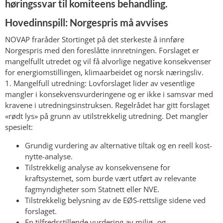
høringssvar til komiteens behandling.
Hovedinnspill: Norgespris må avvises
NOVAP fraråder Stortinget på det sterkeste å innføre
Norgespris med den foreslåtte innretningen. Forslaget er
mangelfullt utredet og vil få alvorlige negative konsekvenser
for energiomstillingen, klimaarbeidet og norsk næringsliv.
1. Mangelfull utredning: Lovforslaget lider av vesentlige
mangler i konsekvensvurderingene og er ikke i samsvar med
kravene i utredningsinstruksen. Regelrådet har gitt forslaget
«rødt lys» på grunn av utilstrekkelig utredning. Det mangler
spesielt:
Grundig vurdering av alternative tiltak og en reell kost-
nytte-analyse.
Tilstrekkelig analyse av konsekvensene for
kraftsystemet, som burde vært utført av relevante
fagmyndigheter som Statnett eller NVE.
Tilstrekkelig belysning av de EØS-rettslige sidene ved
forslaget.
En tilfredsstillende vurdering av miljø- og