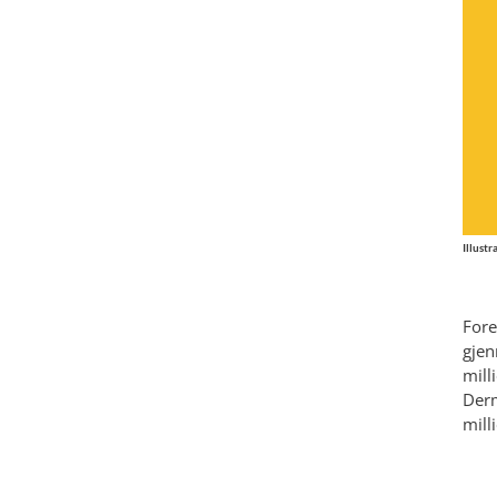
Illustr
Fore
gjen
mill
Derm
mill