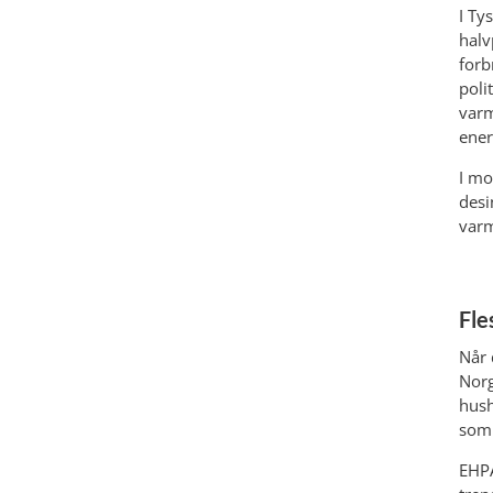
I Ty
halv
forb
poli
varm
ener
I mo
desi
varm
Fle
Når 
Norg
hush
som 
EHPA