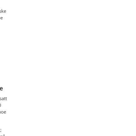
ske
ye
ne
satt
0
noe
;