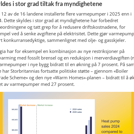
ldes i stor grad tiltak fra myndighetene
 12 av de 16 landene installerte flere varmepumper i 2025 enn i
. Dette skyldes i stor grad at myndighetene har forbedret
teordningene og tatt grep for å redusere driftskostnadene, for
mpel ved å senke avgiftene på elektrisitet. Dette gjør varmepum
t konkurransedyktige, sammenlignet med olje- og gasskjeler.
lgia har for eksempel en kombinasjon av nye restriksjoner på
arming med fossilt brensel og en reduksjon i merverdiavgiften (
armepumper i nye bygg bidratt til en økning på 7 prosent. På s
 har Storbritannias fortsatte politiske støtte – gjennom «Boiler
ade Scheme» og den nye «Warm Homes»-planen – bidratt til å ø
et av varmepumper med 27 prosent.