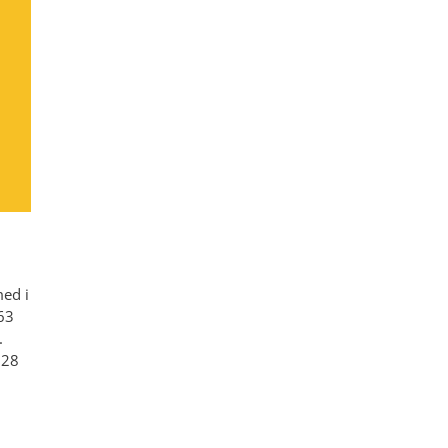
med i
,63
.
 28