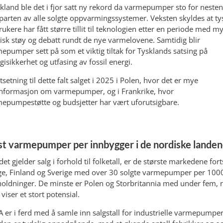
skland ble det i fjor satt ny rekord da varmepumper sto for nesten
parten av alle solgte oppvarmingssystemer. Veksten skyldes at ty
rukere har fått større tillit til teknologien etter en periode med m
tisk støy og debatt rundt de nye varmelovene. Samtidig blir
epumper sett på som et viktig tiltak for Tysklands satsing på
gisikkerhet og utfasing av fossil energi.
tsetning til dette falt salget i 2025 i Polen, hvor det er mye
nformasjon om varmepumper, og i Frankrike, hvor
epumpestøtte og budsjetter har vært uforutsigbare.
st varmepumper per innbygger i de nordiske lande
det gjelder salg i forhold til folketall, er de største markedene fort
e, Finland og Sverige med over 30 solgte varmepumper per 100
oldninger. De minste er Polen og Storbritannia med under fem, 
viser et stort potensial.
 er i ferd med å samle inn salgstall for industrielle varmepumper