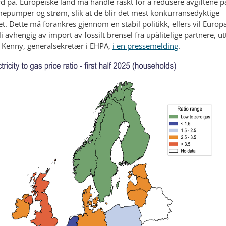
rd på. Europeiske land må handle raskt for å redusere avgiftene p
epumper og strøm, slik at de blir det mest konkurransedyktige
et. Dette må forankres gjennom en stabil politikk, ellers vil Europ
li avhengig av import av fossilt brensel fra upålitelige partnere, ut
 Kenny, generalsekretær i EHPA,
i en pressemelding
.