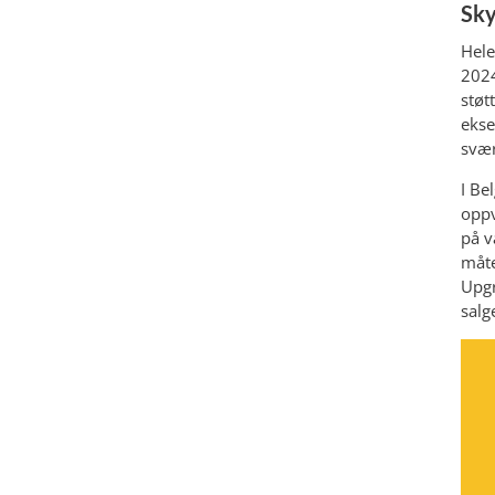
Sky
Hele
2024
støt
ekse
svær
I Be
oppv
på v
måte
Upgr
salg