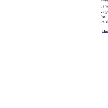
atfe
varm
valg
forb
Paul