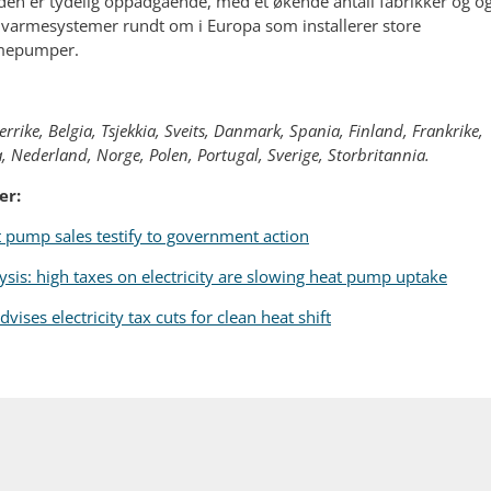
den er tydelig oppadgående, med et økende antall fabrikker og o
nvarmesystemer rundt om i Europa som installerer store
mepumper.
errike, Belgia, Tsjekkia, Sveits, Danmark, Spania, Finland, Frankrike,
ia, Nederland, Norge, Polen, Portugal, Sverige, Storbritannia.
er:
 pump sales testify to government action
ysis: high taxes on electricity are slowing heat pump uptake
dvises electricity tax cuts for clean heat shift