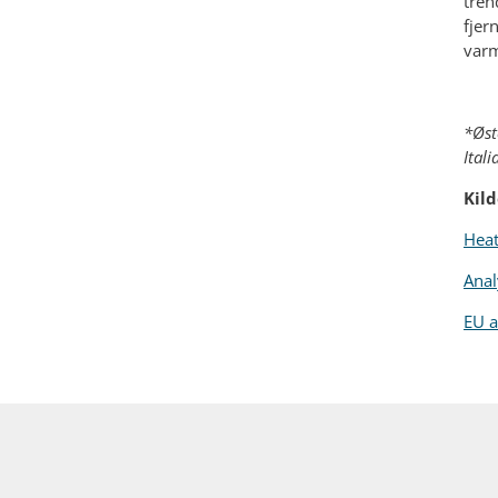
tren
fjer
var
*Øst
Ital
Kild
Heat
Anal
EU a