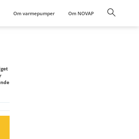
Om varmepumper
Om NOVAP
lget
r
rende