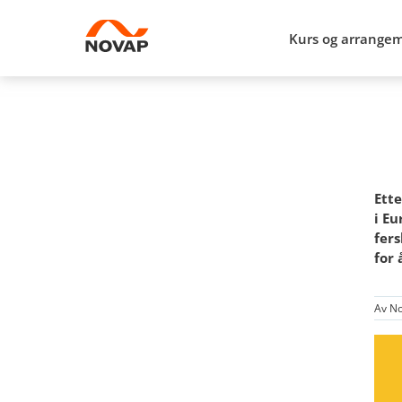
Kurs og arrange
Ett
i E
fers
for 
Av No