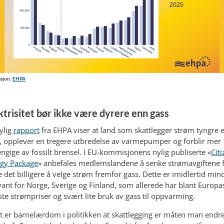
asjon:
EHPA
ktrisitet bør ikke være dyrere enn gass
ylig
rapport
fra EHPA viser at land som skattlegger strøm tyngre 
, opplever en tregere utbredelse av varmepumper og forblir mer
ngige av fossilt brensel. I EU-kommisjonens nylig publiserte «
Citi
gy Package
» anbefales medlemslandene å senke strømavgiftene f
e det billigere å velge strøm fremfor gass. Dette er imidlertid min
vant for Norge, Sverige og Finland, som allerede har blant Europa
ste strømpriser og svært lite bruk av gass til oppvarming.
t er barnelærdom i politikken at skattlegging er måten man endr