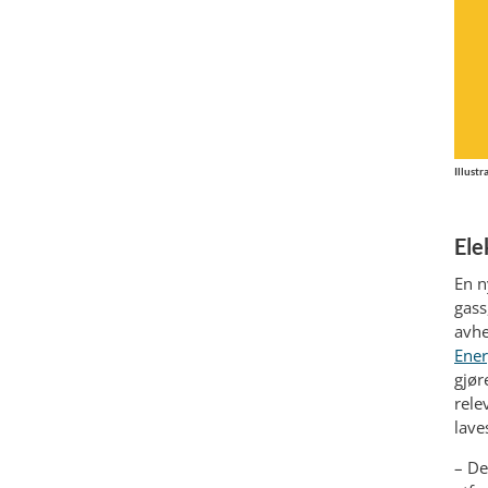
Illustr
Ele
En n
gass
avhe
Ener
gjør
rele
lave
– De