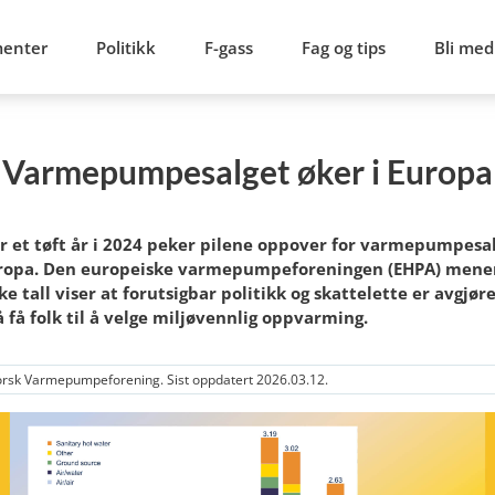
menter
Politikk
F-gass
Fag og tips
Bli med
Varmepumpesalget øker i Europa
er et tøft år i 2024 peker pilene oppover for varmepumpesa
uropa. Den europeiske varmepumpeforeningen (EHPA) mene
ke tall viser at forutsigbar politikk og skattelette er avgjø
å få folk til å velge miljøvennlig oppvarming.
rsk Varmepumpeforening. Sist oppdatert 2026.03.12.