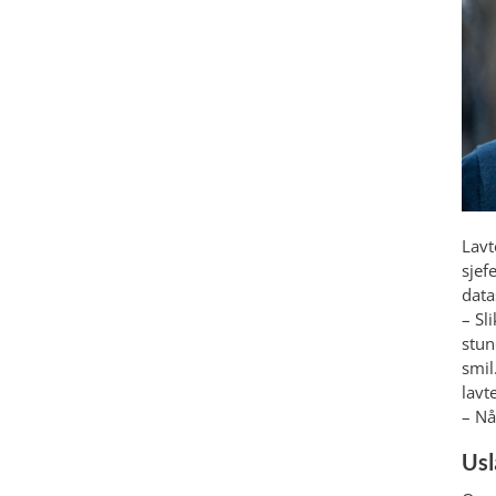
Lavt
sjef
data
– Sl
stun
smil
lavt
– Nå
Usl