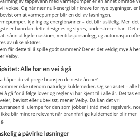
varming av tappevann med varmepumper er en annet område V
 vil vokse. Og når nær null-energi blir krave for nye bygninger, er
bevist om at varmepumper blir en del av løsningen.
rmepumper, kjøling og energibrønner – det blir uslåelig. Men det
igste er hvordan dette designes og styres, understreker han. Det e
satt sånn at kjølemaskiner, ventilasjonsanlegg og automasjon ofte
res av ulike aktører.
em får dette til å spille godt sammen? Der er det veldig mye å he
er Veiby.
iøsitet: Alle har en vei å gå
a håper du vil prege bransjen de neste årene?
 kommer ikke utenom naturlige kuldemedier. Og seriøsitet – alle 
i å gå for å følge lover og regler vi har kjent til i alle år. Det tas e
veier, bevisst eller ubevisst, mener Veiby. Da kan det vri
urransen til ulempe for den som jobber i tråd med regelverk, no
ikke blir mindre relevant når brannfarlige kuldemedier blir mer
ig.
skelig å påvirke løsninger