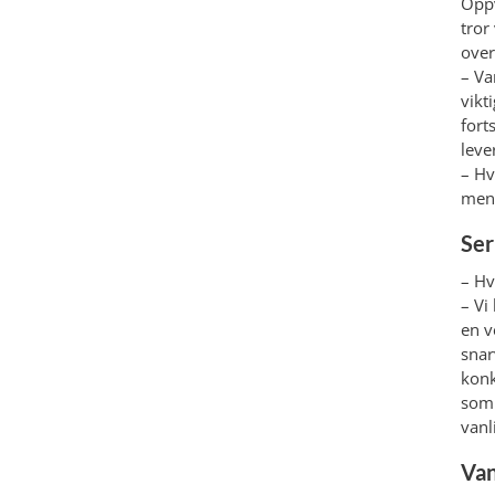
Opp
tror
over
– Va
vikt
fort
leve
– Hv
men
Ser
– Hv
– Vi
en ve
snar
konk
som 
vanl
Van