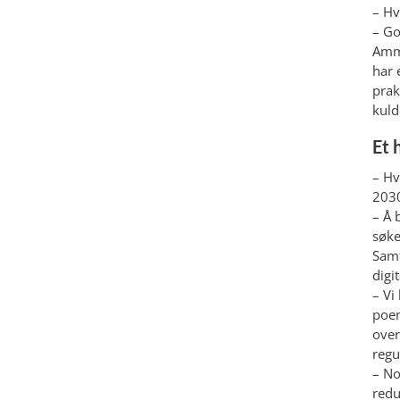
– Hv
– Go
Ammo
har 
prak
kuld
Et 
– Hv
203
– Å 
søke
Samt
digi
– Vi
poen
over
regu
– No
redu