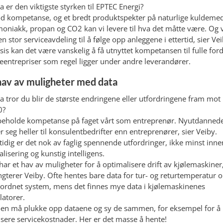
a er den viktigste styrken til EPTEC Energi?
d kompetanse, og et bredt produktspekter på naturlige kuldemed
niakk, propan og CO2 kan vi levere til hva det måtte være. Og v
en stor serviceavdeling til å følge opp anleggene i ettertid, sier Vei
sis kan det være vanskelig å få utnyttet kompetansen til fulle ford
eentrepriser som regel ligger under andre leverandører.
hav av muligheter med data
a tror du blir de største endringene eller utfordringene fram mot
0?
beholde kompetanse på faget vårt som entreprenør. Nyutdanned
r seg heller til konsulentbedrifter enn entreprenører, sier Veiby.
idig er det nok av faglig spennende utfordringer, ikke minst inne
talisering og kunstig intelligens.
 har et hav av muligheter for å optimalisere drift av kjølemaskiner
gterer Veiby. Ofte hentes bare data for tur- og returtemperatur o
ordnet system, mens det finnes mye data i kjølemaskinenes
latorer.
en må plukke opp dataene og sy de sammen, for eksempel for å
sere servicekostnader. Her er det masse å hente!