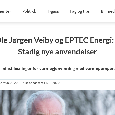
menter
Politikk
F-gass
Fag og tips
Bli med
le Jørgen Veiby og EPTEC Energi:
Stadig nye anvendelser
e minst løsninger for varmegjenvinning med varmepumper.
sert 06.02.2020. Sist oppdatert 11.11.2020.