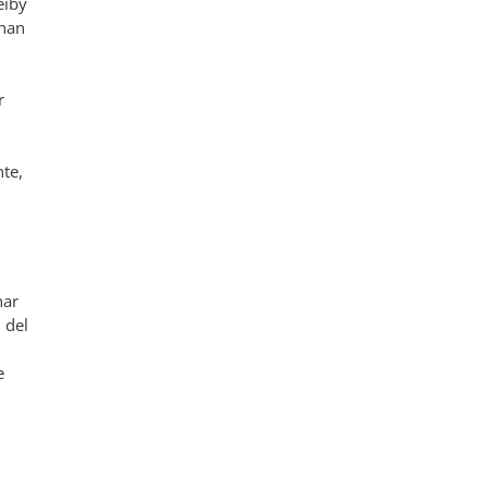
eiby
 han
r
nte,
har
n del
e