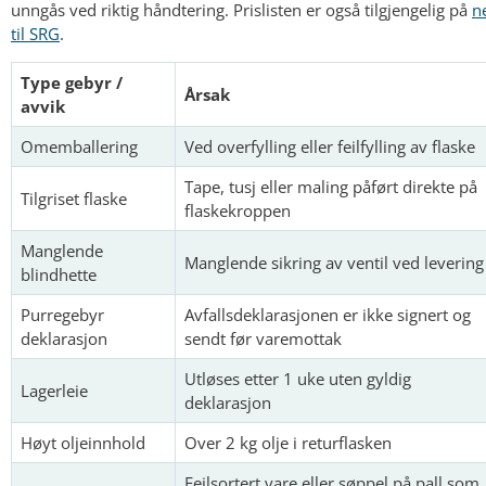
unngås ved riktig håndtering. Prislisten er også tilgjengelig på
n
til SRG
.
Type gebyr /
Årsak
avvik
Omemballering
Ved overfylling eller feilfylling av flaske
Tape, tusj eller maling påført direkte på
Tilgriset flaske
flaskekroppen
Manglende
Manglende sikring av ventil ved levering
blindhette
Purregebyr
Avfallsdeklarasjonen er ikke signert og
deklarasjon
sendt før varemottak
Utløses etter 1 uke uten gyldig
Lagerleie
deklarasjon
Høyt oljeinnhold
Over 2 kg olje i returflasken
Feilsortert vare eller søppel på pall som