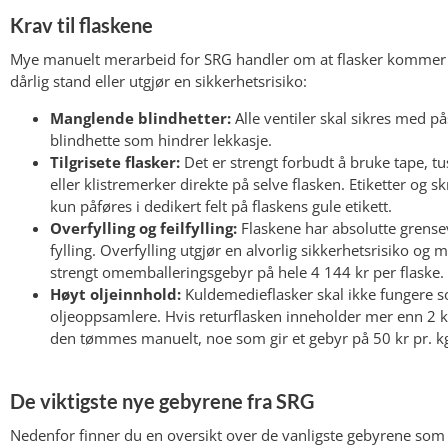
Krav til flaskene
Mye manuelt merarbeid for SRG handler om at flasker kommer 
dårlig stand eller utgjør en sikkerhetsrisiko:
Manglende blindhetter:
Alle ventiler skal sikres med p
blindhette som hindrer lekkasje.
Tilgrisete flasker:
Det er strengt forbudt å bruke tape, tu
eller klistremerker direkte på selve flasken. Etiketter og skr
kun påføres i dedikert felt på flaskens gule etikett.
Overfylling og feilfylling:
Flaskene har absolutte grense
fylling. Overfylling utgjør en alvorlig sikkerhetsrisiko og 
strengt omemballeringsgebyr på hele 4 144 kr per flaske.
Høyt oljeinnhold:
Kuldemedieflasker skal ikke fungere 
oljeoppsamlere. Hvis returflasken inneholder mer enn 2 k
den tømmes manuelt, noe som gir et gebyr på 50 kr pr. kg
De viktigste nye gebyrene fra SRG
Nedenfor finner du en oversikt over de vanligste gebyrene som