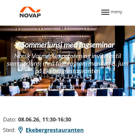
meny
Sommerlunsj med fagseminar
Norsk Varmepumpeforening inviterer til
sommerlunsj med fagprogram mandag 8. juni
på Ekebergrestauranten
Dato:
08.06.26, 11:30-16:30
Sted:
Ekebergrestauranten