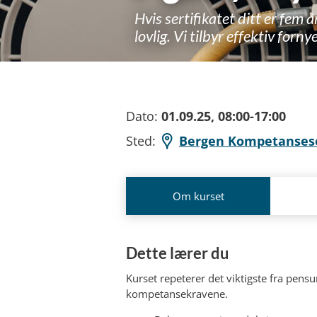
Hvis sertifikatet ditt er fem å
lovlig. Vi tilbyr effektiv forn
Dato:
01.09.25, 08:00-17:00
Sted:
Bergen Kompetanses
Om kurset
Dette lærer du
Kurset repeterer det viktigste fra pens
kompetansekravene.