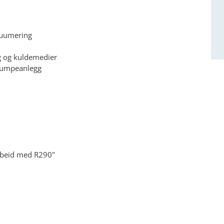
akuumering
g og kuldemedier
pumpeanlegg
arbeid med R290"