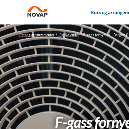
Kurs og arrange
/
/
Kurs og arrangementer
Kurskalender
F-gass fornyelse - Bergen 
F-gass forny