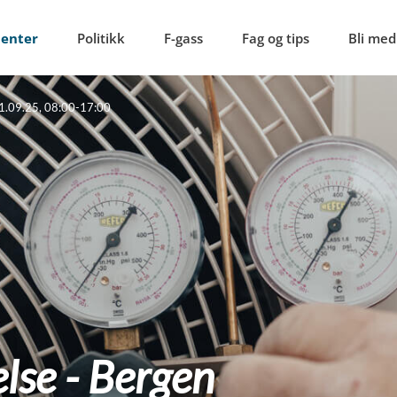
menter
Politikk
F-gass
Fag og tips
Bli med
01.09.25, 08:00-17:00
else - Bergen