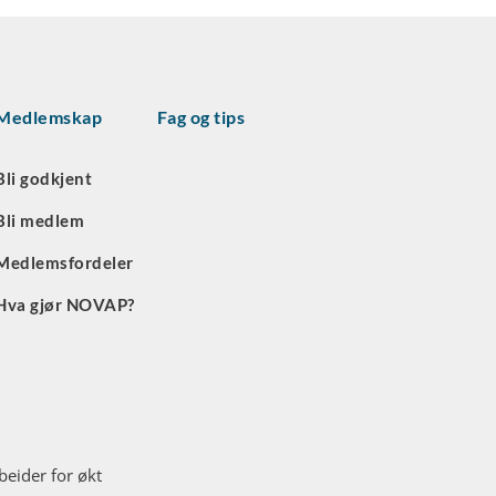
Medlemskap
Fag og tips
Bli godkjent
Bli medlem
Medlemsfordeler
Hva gjør NOVAP?
eider for økt