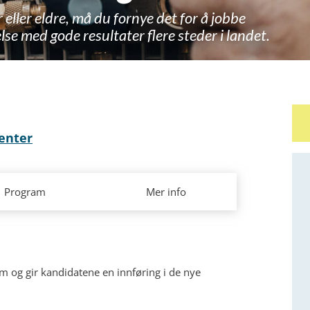
r eller eldre, må du fornye det for å jobbe
yelse med gode resultater flere steder i landet.
enter
Program
Mer info
um og gir kandidatene en innføring i de nye