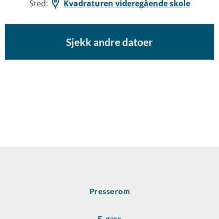
Sted:
Kvadraturen videregående skole
Sjekk andre datoer
Presserom
F-gass